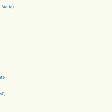
 Maria)
nte
ME)