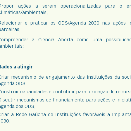
Propor ações a serem operacionalizadas para o enf
climáticas/ambientais;
Relacionar e praticar os ODS/Agenda 2030 nas ações loc
parceiras;
Compreender a Ciência Aberta como uma possibilida
ambientais;
tados a atingir
Criar mecanismo de engajamento das instituições da soci
agenda ODS;
Constru
ir
capacidades e contribuir para formação de recur
Discutir mecanismos de financiamento para ações e iniciati
agenda dos ODS;
Criar a Rede Gaúcha de Instituições favoráveis a Implan
2030.