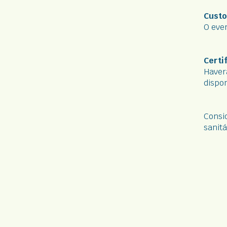
Custo
O even
Certi
Haver
dispon
Consi
sanitá